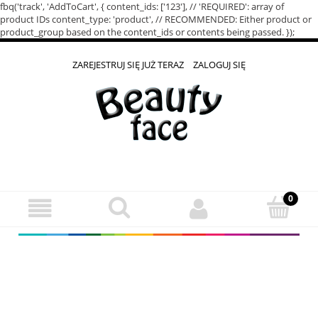
fbq('track', 'AddToCart', { content_ids: ['123'], // 'REQUIRED': array of
product IDs content_type: 'product', // RECOMMENDED: Either product or
product_group based on the content_ids or contents being passed. });
ZAREJESTRUJ SIĘ JUŻ TERAZ
ZALOGUJ SIĘ