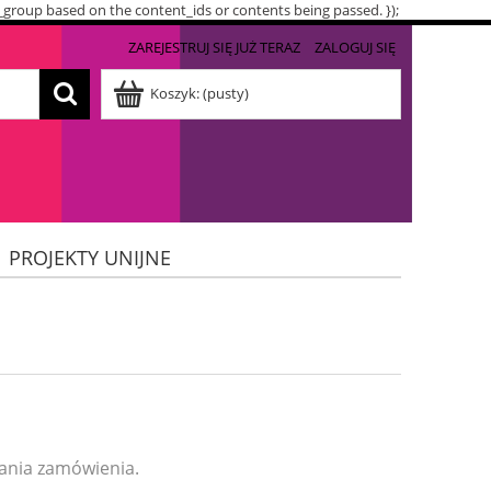
t_group based on the content_ids or contents being passed. });
ZAREJESTRUJ SIĘ JUŻ TERAZ
ZALOGUJ SIĘ
Koszyk:
(pusty)
PROJEKTY UNIJNE
dania zamówienia.