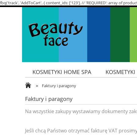
fbq('track', 'AddToCart', { content_ids: ['123'], // 'REQUIRED': array of p
KOSMETYKI HOME SPA
KOSMETYKI
»
SKŁADNIKI AKTYWNE
POTRZEBY SK
Faktury i paragony
Faktury i paragony
Na wszystkie zakupy wystawiamy dokumenty zak
Jeśli chcą Państwo otrzymać fakturę VAT prosimy