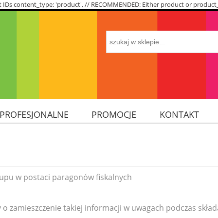
roduct IDs content_type: 'product', // RECOMMENDED: Either product or produc
 PROFESJONALNE
PROMOCJE
KONTAKT
ÓRY
upu w postaci paragonów fiskalnych
 o zamieszczenie takiej informacji w uwagach podczas skła