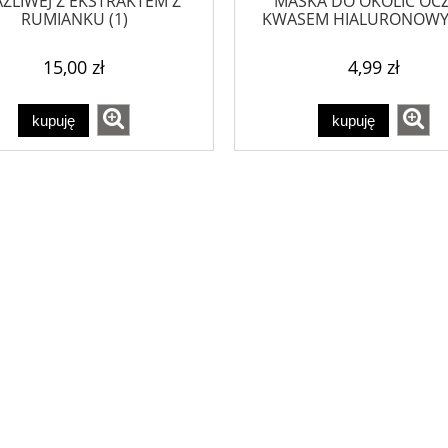
ŻLIWEJ Z EKSTRAKTEM Z
MASKA DO OKOLIC OCZ
RUMIANKU (1)
KWASEM HIALURONOWYM
15,00 zł
4,99 zł
kupuję
kupuję