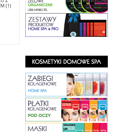
U Z
 (1)