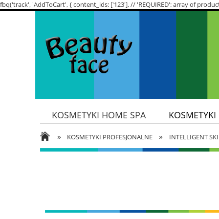
fbq('track', 'AddToCart', { content_ids: ['123'], // 'REQUIRED': array of p
KOSMETYKI HOME SPA
KOSMETYKI
»
»
SKŁADNIKI AKTYWNE
POTRZEBY SK
KOSMETYKI PROFESJONALNE
INTELLIGENT SK