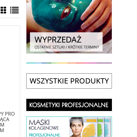
PY PRO
ĄCA
YM
IM