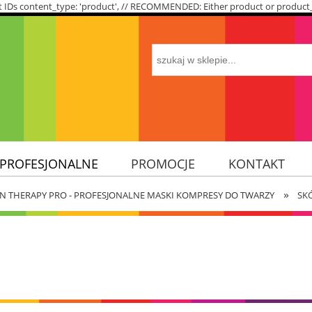
roduct IDs content_type: 'product', // RECOMMENDED: Either product or produc
 PROFESJONALNE
PROMOCJE
KONTAKT
»
ÓRY
IN THERAPY PRO - PROFESJONALNE MASKI KOMPRESY DO TWARZY
SK