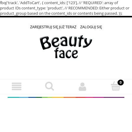
fbq('track', 'AddToCart', { content_ids: ['123'], // 'REQUIRED': array of
product IDs content_type: 'product', // RECOMMENDED: Either product or
product_group based on the content_ids or contents being passed. });
ZAREJESTRUJ SIĘ JUŻ TERAZ
ZALOGUJ SIĘ