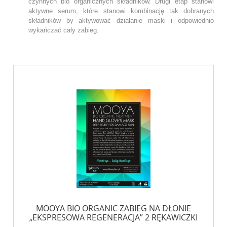
czynnych bio organicznych składników. Drugi etap stanowi
aktywne serum, które stanowi kombinację tak dobranych
składników by aktywować działanie maski i odpowiednio
wykańczać cały zabieg.
MOOYA BIO ORGANIC ZABIEG NA DŁONIE
„EKSPRESOWA REGENERACJA” 2 RĘKAWICZKI