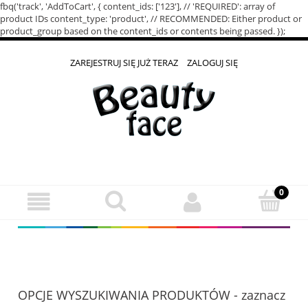
fbq('track', 'AddToCart', { content_ids: ['123'], // 'REQUIRED': array of
product IDs content_type: 'product', // RECOMMENDED: Either product or
product_group based on the content_ids or contents being passed. });
ZAREJESTRUJ SIĘ JUŻ TERAZ
ZALOGUJ SIĘ
OPCJE WYSZUKIWANIA PRODUKTÓW - zaznacz