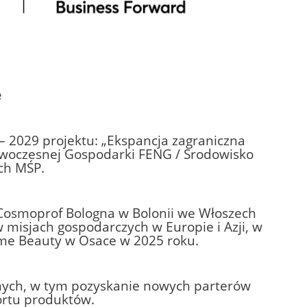
e
 – 2029 projektu: „Ekspancja zagraniczna
woczesnej Gospodarki FENG / Srodowisko
ch MŚP.
Cosmoprof Bologna w Bolonii we Włoszech
 misjach gospodarczych w Europie i Azji, w
sme Beauty w Osace w 2025 roku.
nych, w tym pozyskanie nowych parterów
ortu produktów.