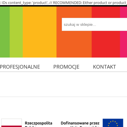
roduct IDs content_type: 'product', // RECOMMENDED: Either product or produc
 PROFESJONALNE
PROMOCJE
KONTAKT
ÓRY