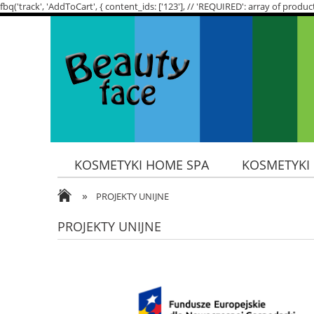
fbq('track', 'AddToCart', { content_ids: ['123'], // 'REQUIRED': array of p
KOSMETYKI HOME SPA
KOSMETYKI
»
SKŁADNIKI AKTYWNE
POTRZEBY SK
PROJEKTY UNIJNE
PROJEKTY UNIJNE