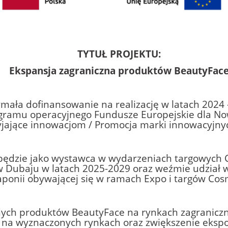
TYTUŁ PROJEKTU:
Ekspansja zagraniczna produktów BeautyFac
rzymała dofinansowanie na realizację w latach 2024
ramu operacyjnego Fundusze Europejskie dla No
yjające innowacjom / Promocja marki innowacyjny
 będzie jako wystawca w wydarzeniach targowych 
w Dubaju w latach 2025-2029 oraz weźmie udział w
Japonii obywającej się w ramach Expo i targów Co
jnych produktów BeautyFace na rynkach zagranicz
na wyznaczonych rynkach oraz zwiększenie eksp