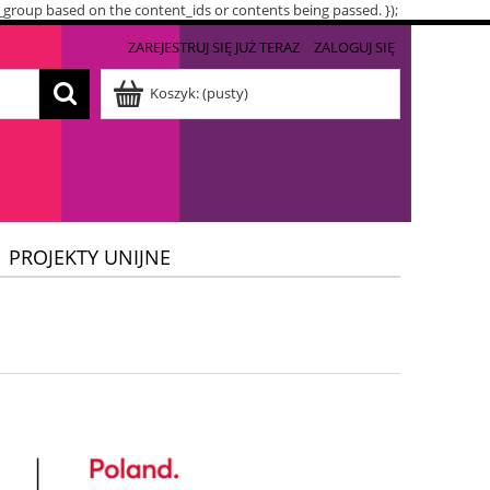
t_group based on the content_ids or contents being passed. });
ZAREJESTRUJ SIĘ JUŻ TERAZ
ZALOGUJ SIĘ
Koszyk:
(pusty)
PROJEKTY UNIJNE