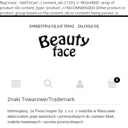
fbq('track', 'AddToCart', { content_ids: ['123'], // 'REQUIRED': array of
product IDs content_type: 'product', // RECOMMENDED: Either product or
product_group based on the content_ids or contents being passed. });
ZAREJESTRUJ SIĘ JUŻ TERAZ
ZALOGUJ SIĘ
Znaki Towarowe/Trademark
Informujemy, że Firma Inspire Sp. z o.o. z siedziba w Warszawie
właścicielem praw autorskich i przemysłowych do zarówno Mark,
znaków towarowych i wzorów przemysłowych: