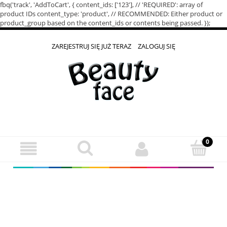
fbq('track', 'AddToCart', { content_ids: ['123'], // 'REQUIRED': array of
product IDs content_type: 'product', // RECOMMENDED: Either product or
product_group based on the content_ids or contents being passed. });
ZAREJESTRUJ SIĘ JUŻ TERAZ
ZALOGUJ SIĘ