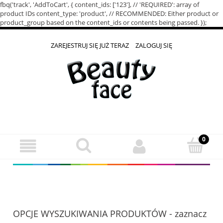
fbq('track', 'AddToCart', { content_ids: ['123'], // 'REQUIRED': array of
product IDs content_type: 'product', // RECOMMENDED: Either product or
product_group based on the content_ids or contents being passed. });
ZAREJESTRUJ SIĘ JUŻ TERAZ
ZALOGUJ SIĘ
OPCJE WYSZUKIWANIA PRODUKTÓW - zaznacz