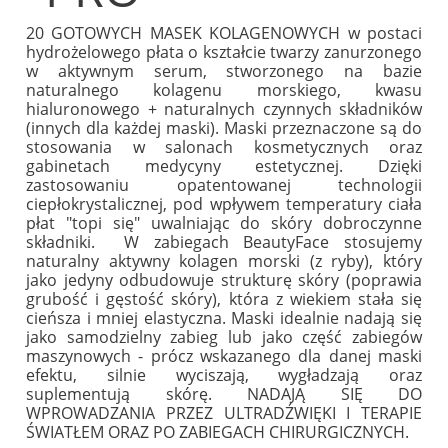
20 GOTOWYCH MASEK KOLAGENOWYCH w postaci
hydrożelowego płata o kształcie twarzy zanurzonego
w aktywnym serum, stworzonego na bazie
naturalnego kolagenu morskiego, kwasu
hialuronowego + naturalnych czynnych składników
(innych dla każdej maski). Maski przeznaczone są do
stosowania w salonach kosmetycznych oraz
gabinetach medycyny estetycznej. Dzięki
zastosowaniu opatentowanej technologii
ciepłokrystalicznej, pod wpływem temperatury ciała
płat "topi się" uwalniając do skóry dobroczynne
składniki. W zabiegach BeautyFace stosujemy
naturalny aktywny kolagen morski (z ryby), który
jako jedyny odbudowuje strukturę skóry (poprawia
grubość i gęstość skóry), która z wiekiem stała się
cieńsza i mniej elastyczna. Maski idealnie nadają się
jako samodzielny zabieg lub jako część zabiegów
maszynowych - prócz wskazanego dla danej maski
efektu, silnie wyciszają, wygładzają oraz
suplementują skórę. NADAJĄ SIĘ DO
WPROWADZANIA PRZEZ ULTRADŹWIĘKI I TERAPIE
ŚWIATŁEM ORAZ PO ZABIEGACH CHIRURGICZNYCH.