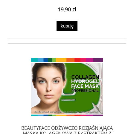
19,90 zł
kupuję
BEAUTYFACE ODŻYWCZO ROZJAŚNIAJĄCA
MASKA KOLAGENOWA Z EKSTRAKTEM Z