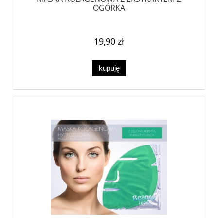
OGÓRKA
19,90 zł
kupuję