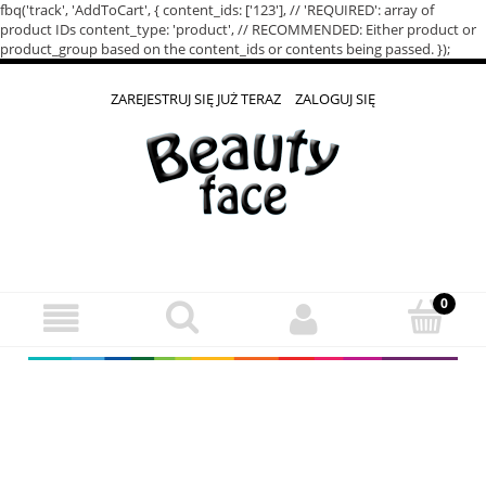
fbq('track', 'AddToCart', { content_ids: ['123'], // 'REQUIRED': array of
product IDs content_type: 'product', // RECOMMENDED: Either product or
product_group based on the content_ids or contents being passed. });
ZAREJESTRUJ SIĘ JUŻ TERAZ
ZALOGUJ SIĘ