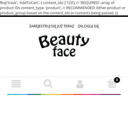
fbq('track', 'AddToCart', { content_ids: ['123'], // 'REQUIRED': array of
product IDs content_type: 'product', // RECOMMENDED: Either product or
product_group based on the content_ids or contents being passed. });
ZAREJESTRUJ SIĘ JUŻ TERAZ
ZALOGUJ SIĘ