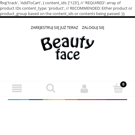
fbq('track', 'AddToCart', { content_ids: ['123'], // 'REQUIRED': array of
product IDs content_type: 'product', // RECOMMENDED: Either product or
product_group based on the content_ids or contents being passed. });
ZAREJESTRUJ SIĘ JUŻ TERAZ
ZALOGUJ SIĘ