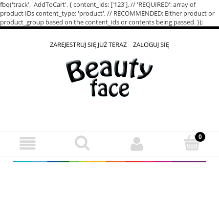
fbq('track', 'AddToCart', { content_ids: ['123'], // 'REQUIRED': array of
product IDs content_type: 'product', // RECOMMENDED: Either product or
product_group based on the content_ids or contents being passed. });
ZAREJESTRUJ SIĘ JUŻ TERAZ
ZALOGUJ SIĘ