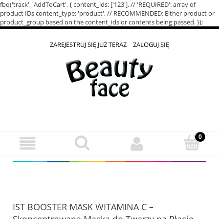
fbq('track', 'AddToCart', { content_ids: ['123'], // 'REQUIRED': array of
product IDs content_type: 'product', // RECOMMENDED: Either product or
product_group based on the content_ids or contents being passed. });
ZAREJESTRUJ SIĘ JUŻ TERAZ
ZALOGUJ SIĘ
IST BOOSTER MASK WITAMINA C –