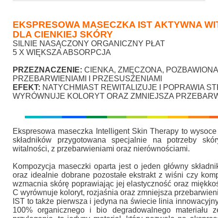
EKSPRESOWA MASECZKA IST AKTYWNA WIT
DLA CIENKIEJ SKÓRY
SILNIE NASĄCZONY ORGANICZNY PŁAT
5 X WIĘKSZA ABSORPCJA
PRZEZNACZENIE:
CIENKA, ZMĘCZONA, POZBAWIONA 
PRZEBARWIENIAMI I PRZESUSZENIAMI
EFEKT:
NATYCHMIAST REWITALIZUJE I POPRAWIA ST
WYRÓWNUJE KOLORYT ORAZ ZMNIEJSZA PRZEBARWIE
Ekspresowa maseczka Intelligent Skin Therapy to wysoc
składników przygotowana specjalnie na potrzeby skóry
witalności, z przebarwieniami oraz nierównościami.
Kompozycja maseczki oparta jest o jeden główny składn
oraz idealnie dobrane pozostałe ekstrakt z wiśni czy ko
wzmacnia skórę poprawiając jej elastyczność oraz miękko
C wyrównuje koloryt, rozjaśnia oraz zmniejsza przebarwien
IST to także pierwsza i jedyna na świecie linia innowacy
100% organicznego i bio degradowalnego materiału ze