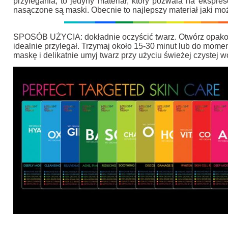
przylegania, to jedyny materiał, który pozwala na ekspr
nasączone są maski. Obecnie to najlepszy materiał jaki m
SPOSÓB UŻYCIA: dokładnie oczyścić twarz. Otwórz opakowa
idealnie przylegał. Trzymaj około 15-30 minut lub do mom
maskę i delikatnie umyj twarz przy użyciu świeżej czystej w